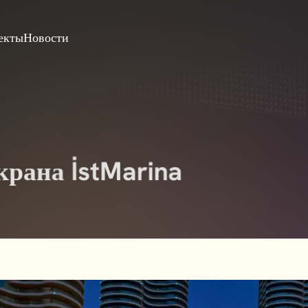
екты
Новости
крана İstMarina