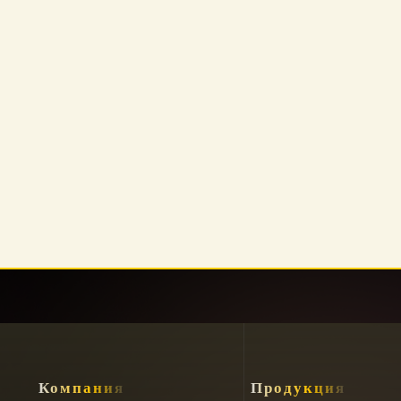
Установка таб
Marina
Ататюрка
Компания
Продукция