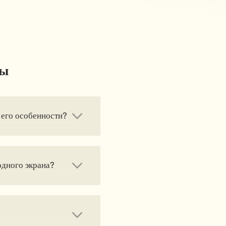
сы
ы его особенности?
одного экрана?