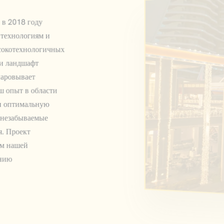
 в 2018 году
 технологиям и
ысокотехнологичных
ли ландшафт
очаровывает
ш опыт в области
 и оптимальную
и незабываемые
я. Проект
ом нашей
ению